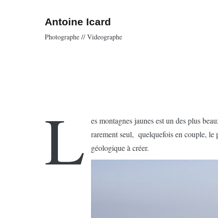
Aller
au
Antoine Icard
contenu
Photographe // Videographe
L
es montagnes jaunes est un des plus beaux 
rarement seul, quelquefois en couple, le
géologique à créer.